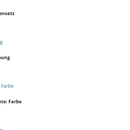
ensatz
bung
te: Farbe