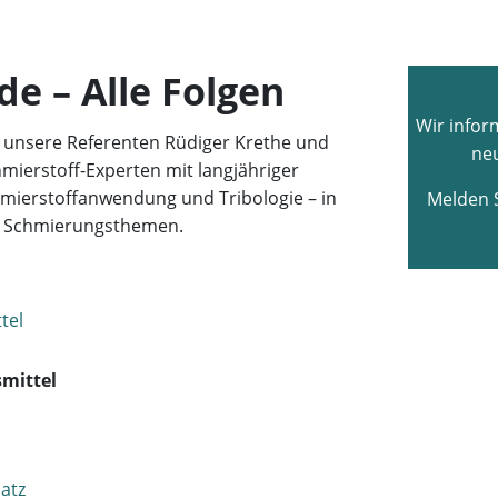
e – Alle Folgen
Wir infor
 unsere Referenten Rüdiger Krethe und
neu
ierstoff-Experten mit langjähriger
hmierstoffanwendung und Tribologie – in
Melden S
m Schmierungsthemen.
smittel