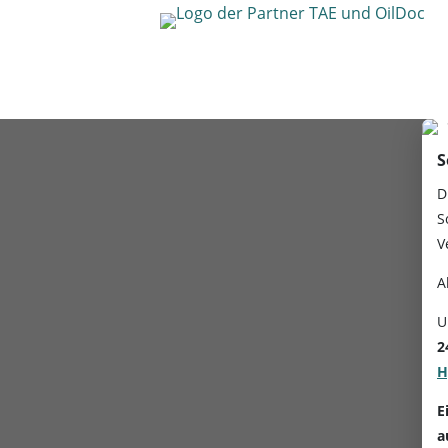
S
D
S
V
A
U
2
H
E
a