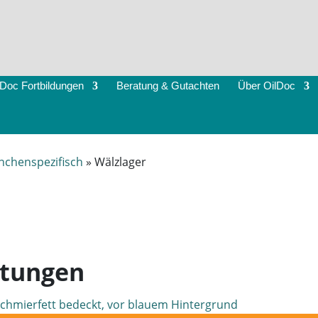
lDoc Fortbildungen
Beratung & Gutachten
Über OilDoc
nchenspezifisch
»
Wälzlager
ltungen